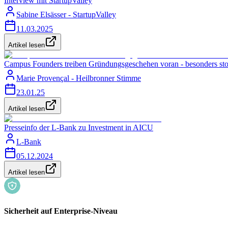
Interview mit StartupValley
Sabine Elsässer - StartupValley
11.03.2025
Artikel lesen
Campus Founders treiben Gründungsgeschehen voran - besonders st
Marie Provençal - Heilbronner Stimme
23.01.25
Artikel lesen
Presseinfo der L-Bank zu Investment in AICU
L-Bank
05.12.2024
Artikel lesen
Sicherheit auf Enterprise-Niveau